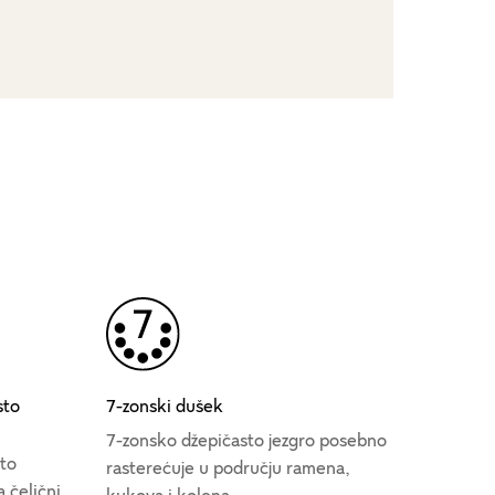
sto
7-zonski dušek
7-zonsko džepičasto jezgro posebno
sto
rasterećuje u području ramena,
 čelični