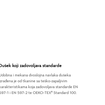
Dušek koji zadovoljava standarde
Udobna i mekana dvoslojna navlaka dušeka
izrađena je od tkanine sa teško-zapaljivim
karakteristikama koja zadovoljava standarde EN
597-1 i EN 597-2 te OEKO-TEX® Standard 100.