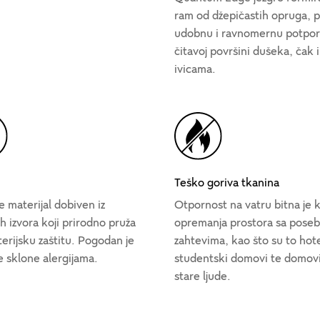
ram od džepičastih opruga, p
udobnu i ravnomernu potpor
čitavoj površini dušeka, čak i
ivicama.
Teško goriva tkanina
e materijal dobiven iz
Otpornost na vatru bitna je 
h izvora koji prirodno pruža
opremanja prostora sa pose
erijsku zaštitu. Pogodan je
zahtevima, kao što su to hote
e sklone alergijama.
studentski domovi te domovi
stare ljude.