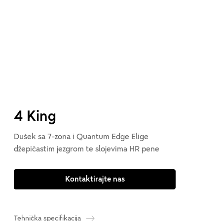
4 King
Dušek sa 7-zona i Quantum Edge Elige
džepičastim jezgrom te slojevima HR pene
Kontaktirajte nas
Tehnička specifikacija