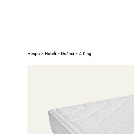
Hespo
>
Hoteli
>
Dušeci
> 4 King