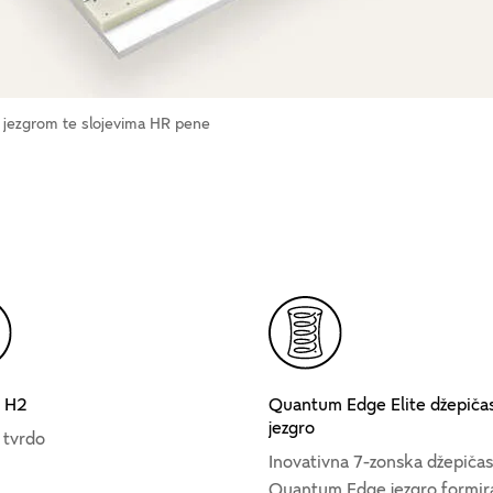
 jezgrom te slojevima HR pene
a H2
Quantum Edge Elite džepiča
jezgro
 tvrdo
Inovativna 7-zonska džepiča
Quantum Edge jezgro formira