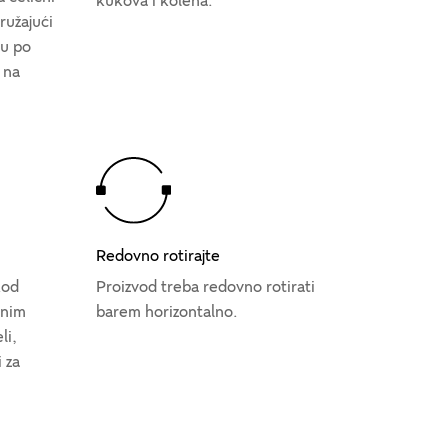
kukova i kolena.
ružajući
u po
 na
Redovno rotirajte
kod
Proizvod treba redovno rotirati
bnim
barem horizontalno.
li,
 za