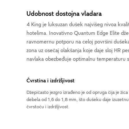
Udobnost dostojna vladara
4 King je luksuzan dušek najvišeg nivoa kval
hotelima. Inovativno Quantum Edge Elite dže
ravnomernu potporu na celoj površini dušek
zona uz osećaj olakšanja koje daje sloj H
navlaka obezbeđuje optimalnu temperaturu 
Čvrstina i izdržljivost
Džepičasto jezgro izrađeno je od opruga čija je žica
debela od 1,6 do 1,8 mm, što dušeku daje izuzetnu
čvrstoću i izdržljivost.