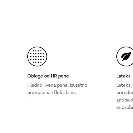
Obloge od HR pene
Lateks
Hladno livena pena, izuzetno
Lateks j
prozračena i fleksibilna.
prirodni
antibakt
za osob