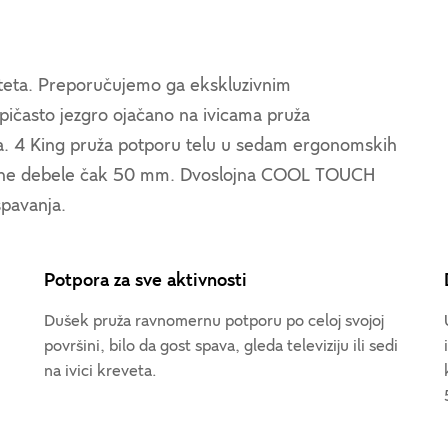
iteta. Preporučujemo ga ekskluzivnim
pičasto jezgro ojačano na ivicama pruža
a. 4 King pruža potporu telu u sedam ergonomskih
R pene debele čak 50 mm. Dvoslojna COOL TOUCH
spavanja.
Potpora za sve aktivnosti
Dušek pruža ravnomernu potporu po celoj svojoj
površini, bilo da gost spava, gleda televiziju ili sedi
na ivici kreveta.