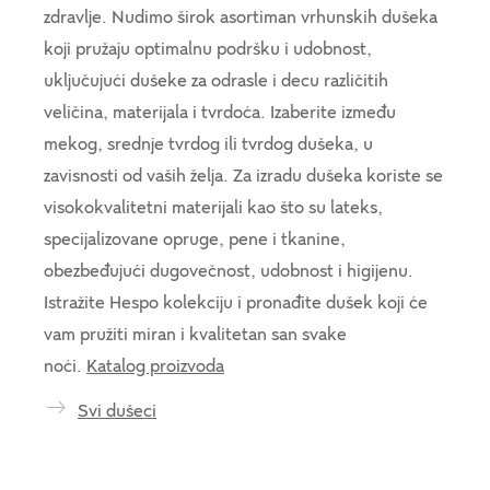
zdravlje. Nudimo širok asortiman vrhunskih dušeka
koji pružaju optimalnu podršku i udobnost,
uključujući dušeke za odrasle i decu različitih
veličina, materijala i tvrdoća. Izaberite između
mekog, srednje tvrdog ili tvrdog dušeka, u
zavisnosti od vaših želja. Za izradu dušeka koriste se
visokokvalitetni materijali kao što su lateks,
specijalizovane opruge, pene i tkanine,
obezbeđujući dugovečnost, udobnost i higijenu.
Istražite Hespo kolekciju i pronađite dušek koji će
vam pružiti miran i kvalitetan san svake
noći.
Katalog proizvoda
Svi dušeci