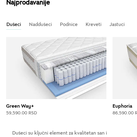
Najprodavanije
Dušeci
Naddušeci
Podnice
Kreveti
Jastuci
Green Way+
Euphoria
59,590.00 RSD
86,590.00 
Dušeci su ključni element za kvalitetan san i