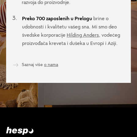
razvoja do proizvodnje.
3.
Preko 700 zaposlenih u Prelogu
brine o
udobnosti i kvalitetu vašeg sna. Mi smo deo
švedske korporacije
Hilding Anders
, vodećeg
proizvođača kreveta i dušeka u Evropi i Aziji.
Saznaj više
o nama