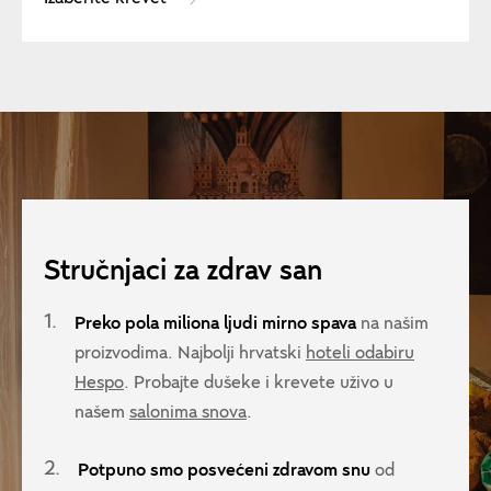
Stručnjaci za zdrav san
1.
Preko pola miliona ljudi mirno spava
na našim
proizvodima. Najbolji hrvatski
hoteli odabiru
Hespo
. Probajte dušeke i krevete uživo u
našem
salonima snova
.
2.
Potpuno smo posvećeni zdravom snu
od