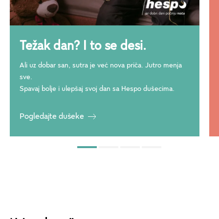
Težak dan? I to se desi.
Ali uz dobar san, sutra je već nova priča. Jutro menja
sve.
Spavaj bolje i ulepšaj svoj dan sa Hespo dušecima.
Pogledajte dušeke