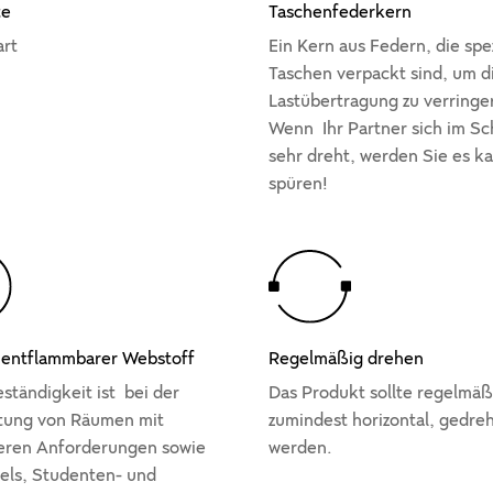
te
Taschenfederkern
art
Ein Kern aus Federn, die spez
Taschen verpackt sind, um d
Lastübertragung zu verringe
Wenn Ihr Partner sich im Sch
sehr dreht, werden Sie es k
spüren!
 entflammbarer Webstoff
Regelmäßig drehen
ständigkeit ist bei der
Das Produkt sollte regelmäß
tung von Räumen mit
zumindest horizontal, gedre
eren Anforderungen sowie
werden.
els, Studenten- und