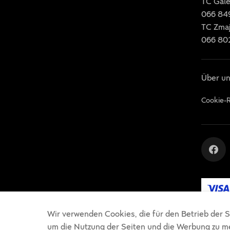
TC Gale
066 84
TC Zma
066 80
Über un
Cookie-R
Wir verwenden Cookies, die für den Betrieb der S
um die Nutzung der Seiten und die Werbung zu m