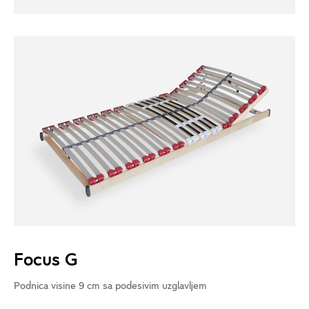
Focus G
Podnica visine 9 cm sa podesivim uzglavljem