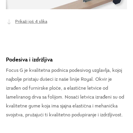
Prikaži još 4 slika
Podesiva i izdržljiva
Focus G je kvalitetna podnica podesivog uzglavlja, kojoj
najbolje pristaju dušeci iz naše linije Royal. Okvir je
izrađen od furnirske ploče, a elastične letvice od
lameliranog drva sa folijom. Nosači letvica izrađeni su od
kvalitetne gume koja ima sjajna elastična i mehanička
svojstva, pružajući ti kvalitetno podupiranje i izdržljivost.