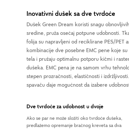
Inovativni dušek sa dve tvrdoće
Dušek Green Dream koristi snagu obnovljivih s
sredine, pruža osećaj potpune udobnosti. Tkan
folija su napravljeni od reciklirane PES/PET
kombinacije dve posebne EMC pene koje su p
tela i pružaju optimalnu potporu kičmi i raste
dušeka. EMC pena je na samom vrhu tehnologi
stepen prozračnosti, elastičnosti i izdržljivost
spavaču daje mogućnost da izabere udobnost
Dve tvrdoće za udobnost u dvoje
Ako se par ne može složiti oko tvrdoće dušeka,
predlažemo opremanje bračnog kreveta sa dva