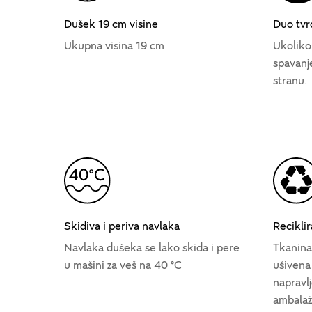
Dušek 19 cm visine
Duo tvr
Ukupna visina 19 cm
Ukoliko
spavanj
stranu.
Skidiva i periva navlaka
Recikli
Navlaka dušeka se lako skida i pere
Tkanina
u mašini za veš na 40 °C
ušivena 
napravl
ambala