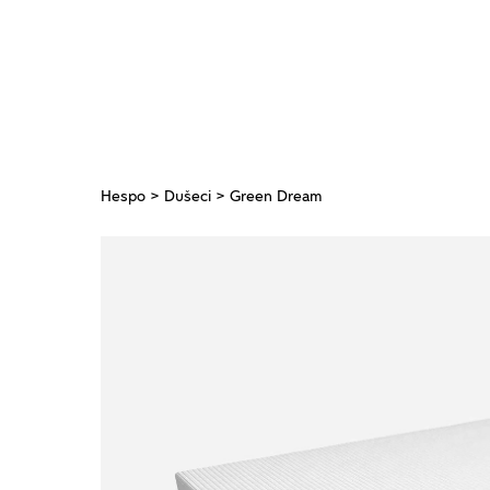
Hespo
>
Dušeci
> Green Dream