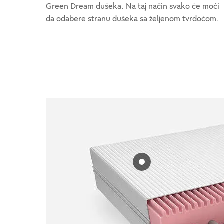
Green Dream dušeka. Na taj način svako će moći
da odabere stranu dušeka sa željenom tvrdoćom.