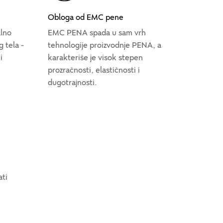
Obloga od EMC pene
alno
EMC PENA spada u sam vrh
g tela -
tehnologije proizvodnje PENA, a
i
karakteriše je visok stepen
prozračnosti, elastičnosti i
dugotrajnosti.
ati