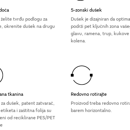
doća
5-zonski dušek
 želite tvrđu podlogu za
Dušek je dizajniran da optim
e, okrenite dušek na drugu
podrži pet ključnih zona vaše
glavu, ramena, trup, kukove 
kolena.
rana tkanina
Redovno rotirajte
 za dušek, patent zatvarač,
Proizvod treba redovno rotir
etiketa i zaštitna folija su
barem horizontalno.
jeni od reciklirane PES/PET
že