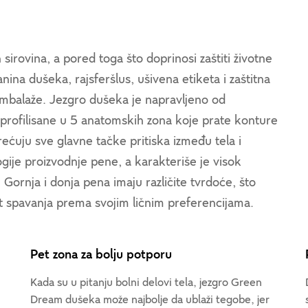
irovina, a pored toga što doprinosi zaštiti životne
ina dušeka, rajsferšlus, ušivena etiketa i zaštitna
 ambalaže. Jezgro dušeka je napravljeno od
rofilisane u 5 anatomskih zona koje prate konture
rećuju sve glavne tačke pritiska između tela i
je proizvodnje pene, a karakteriše je visok
i. Gornja i donja pena imaju različite tvrdoće, što
 spavanja prema svojim ličnim preferencijama.
Pet zona za bolju potporu
Kada su u pitanju bolni delovi tela, jezgro Green
Dream dušeka može najbolje da ublaži tegobe, jer