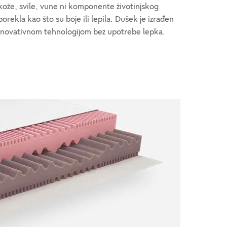
kože, svile, vune ni komponente životinjskog
porekla kao što su boje ili lepila. Dušek je izrađen
inovativnom tehnologijom bez upotrebe lepka.