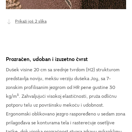
Prikaži još 2 slika
Prozračen, udoban i izuzetno čvrst
Dušek visine 20 cm sa srednje tvrdom (H2) strukturom
predstavlja noviju, mekšu verziju dušeka Joy, sa 7-
zonskim profilisanim jezgrom od HR pene gustine 30
kg/m³. Zahvaljujući visokoj elastičnosti, pruža odličnu
potporu telu uz površinsku mekoću i udobnost.
Ergonomski oblikovano jezgro raspoređeno u sedam zona
prilagođava se konturama tela i rasterećuje osetljive
tačke, dok visoka prozračnost stvara zdravu mikroklimu