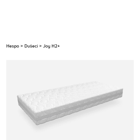
Hespo
>
Dušeci
> Joy H2+