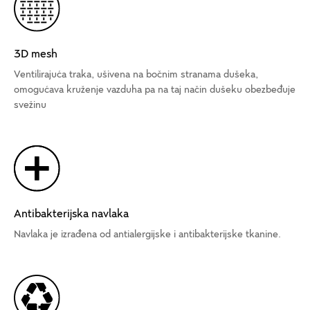
3D mesh
Ventilirajuća traka, ušivena na bočnim stranama dušeka,
omogućava kruženje vazduha pa na taj način dušeku obezbeđuje
svežinu
Antibakterijska navlaka
Navlaka je izrađena od antialergijske i antibakterijske tkanine.