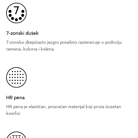
7-zonski dušek
7-zonsko džepičasto jezgro posebno rasterećuje u području
ramena, kukova i kolena.
HR pena
HR pena je elastičan, prozračan materijal koji pruža izuzetan
komfor.