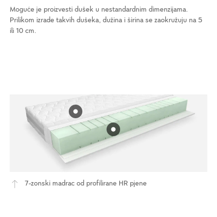
Moguće je proizvesti dušek u nestandardnim dimenzijama.
Prilikom izrade takvih dušeka, dužina i širina se zaokružuju na 5
ili 10 cm.
7-zonski madrac od profilirane HR pjene