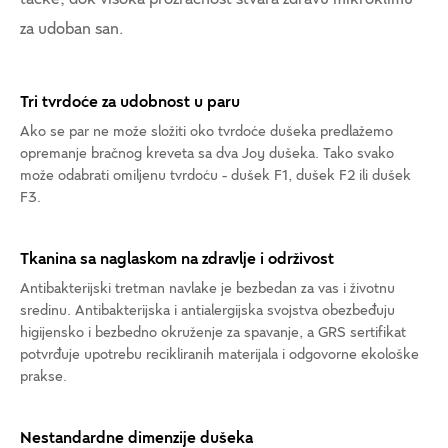
za udoban san.
Tri tvrdoće za udobnost u paru
Ako se par ne može složiti oko tvrdoće dušeka predlažemo
opremanje bračnog kreveta sa dva Joy dušeka. Tako svako
može odabrati omiljenu tvrdoću - dušek F1, dušek F2 ili dušek
F3.
Tkanina sa naglaskom na zdravlje i održivost
Antibakterijski tretman navlake je bezbedan za vas i životnu
sredinu. Antibakterijska i antialergijska svojstva obezbeđuju
higijensko i bezbedno okruženje za spavanje, a GRS sertifikat
potvrđuje upotrebu recikliranih materijala i odgovorne ekološke
prakse.
Nestandardne dimenzije dušeka