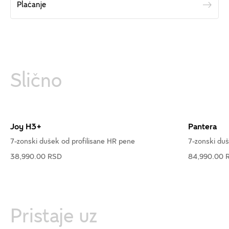
Plaćanje
Slično
Joy H3+
Pantera
7-zonski dušek od profilisane HR pene
7-zonski duš
38,990.00 RSD
84,990.00 
Pristaje uz