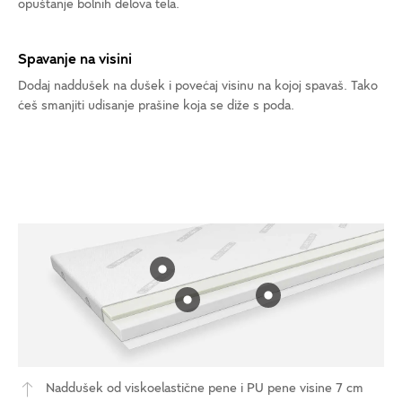
opuštanje bolnih delova tela.
Spavanje na visini
Dodaj naddušek na dušek i povećaj visinu na kojoj spavaš. Tako
ćeš smanjiti udisanje prašine koja se diže s poda.
Naddušek od viskoelastične pene i PU pene visine 7 cm