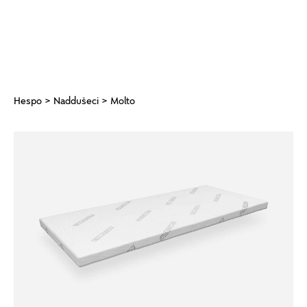
Hespo
>
Naddušeci
> Molto