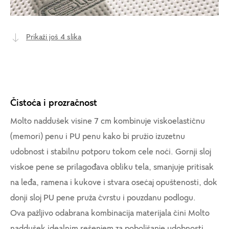
Prikaži još 4 slika
Čistoća i prozračnost
Molto naddušek visine 7 cm kombinuje viskoelastičnu
(memori) penu i PU penu kako bi pružio izuzetnu
udobnost i stabilnu potporu tokom cele noći. Gornji sloj
viskoe pene se prilagođava obliku tela, smanjuje pritisak
na leđa, ramena i kukove i stvara osećaj opuštenosti, dok
donji sloj PU pene pruža čvrstu i pouzdanu podlogu.
Ova pažljivo odabrana kombinacija materijala čini Molto
naddušek idealnim rešenjem za poboljšanje udobnosti