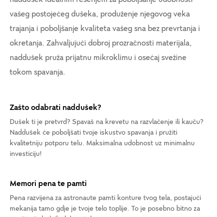
vašeg postojećeg dušeka, produženje njegovog veka
trajanja i poboljšanje kvaliteta vašeg sna bez prevrtanja i
okretanja. Zahvaljujući dobroj prozračnosti materijala,
naddušek pruža prijatnu mikroklimu i osećaj svežine
tokom spavanja.
Zašto odabrati naddušek?
Dušek ti je pretvrd? Spavaš na krevetu na razvlačenje ili kauču?
Naddušek će poboljšati tvoje iskustvo spavanja i pružiti
kvalitetniju potporu telu. Maksimalna udobnost uz minimalnu
investiciju!
Memori pena te pamti
Pena razvijena za astronaute pamti konture tvog tela, postajući
mekanija tamo gdje je tvoje telo toplije. To je posebno bitno za