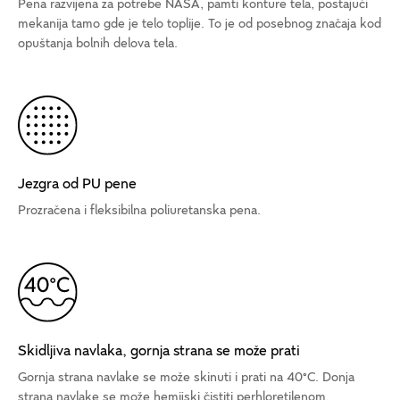
Pena razvijena za potrebe NASA, pamti konture tela, postajući
mekanija tamo gde je telo toplije. To je od posebnog značaja kod
opuštanja bolnih delova tela.
Jezgra od PU pene
Prozračena i fleksibilna poliuretanska pena.
Skidljiva navlaka, gornja strana se može prati
Gornja strana navlake se može skinuti i prati na 40°C. Donja
strana navlake se može hemijski čistiti perhloretilenom.