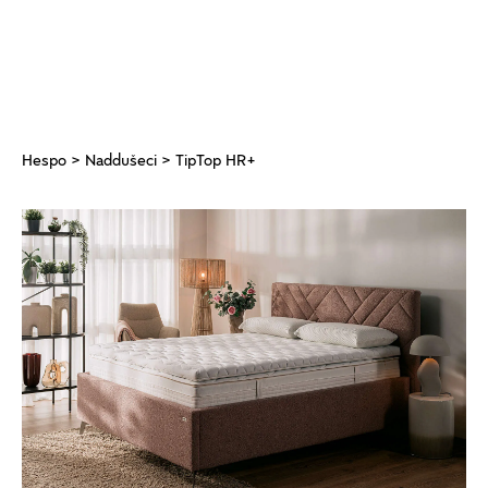
Hespo
>
Naddušeci
> TipTop HR+