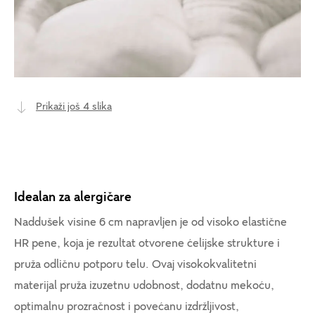
Prikaži još 4 slika
Idealan za alergičare
Naddušek visine 6 cm napravljen je od visoko elastične
HR pene, koja je rezultat otvorene ćelijske strukture i
pruža odličnu potporu telu. Ovaj visokokvalitetni
materijal pruža izuzetnu udobnost, dodatnu mekoću,
optimalnu prozračnost i povećanu izdržljivost,