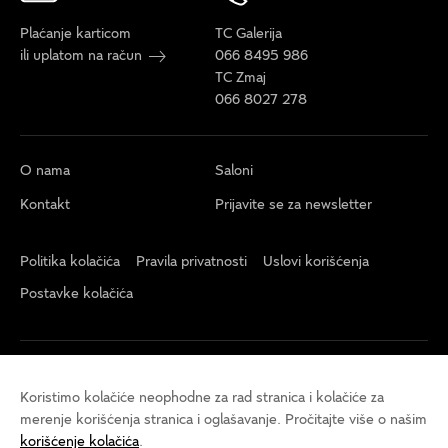
Plaćanje karticom
TC Galerija
ili uplatom na račun
066 8495 986
TC Zmaj
066 8027 278
O nama
Saloni
Kontakt
Prijavite se za newsletter
Politika kolačića
Pravila privatnosti
Uslovi korišćenja
Postavke kolačića
Koristimo kolačiće neophodne za rad stranica i kolačiće za
merenje korišćenja stranica i oglašavanje. Pročitajte više o našim
korišćenje kolačića
.