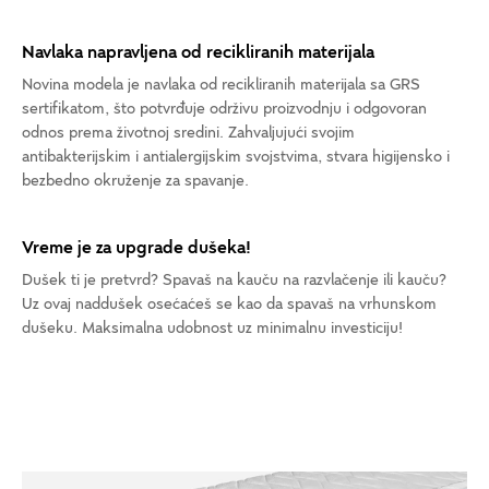
Navlaka napravljena od recikliranih materijala
Novina modela je navlaka od recikliranih materijala sa GRS
sertifikatom, što potvrđuje održivu proizvodnju i odgovoran
odnos prema životnoj sredini. Zahvaljujući svojim
antibakterijskim i antialergijskim svojstvima, stvara higijensko i
bezbedno okruženje za spavanje.
Vreme je za upgrade dušeka!
Dušek ti je pretvrd? Spavaš na kauču na razvlačenje ili kauču?
Uz ovaj naddušek osećaćeš se kao da spavaš na vrhunskom
dušeku. Maksimalna udobnost uz minimalnu investiciju!