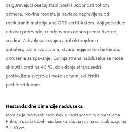
osiguravajući osećaj stabilnosti i udobnosti tokom
odmora. Novina modela je navlaka napravljena od
recikliranih materijala sa GRS sertifikatom, koji potvrđuje
održivu proizvodnju i odgovoran odnos prema životnoj
sredini. Zahvaljujući svojim antibakterijskim i
antialergijskim svojstvima, stvara higijensko i bezbedno
okruženje za spavanje. Gornja strana naddušeka se može
skinuti i prati na 40 °C, dok donja strana sadrži
protivklizna svojstva i može se hemijski čistiti
perhloretilenom.
Nestandardne dimenzije naddušeka
Moguće je proizvesti naddušek u nestandardnim dimenzijama.
Prilikom izrade takvih naddušeka, dužina i širina se zaokružuju na
5 ili 10 cm.