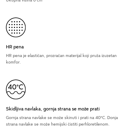
Ukupna visina 6 cm
HR pena
HR pena je elastičan, prozračan materijal koji pruža izuzetan
komfor.
Skidljiva navlaka, gornja strana se može prati
Gornja strana navlake se može skinuti i prati na 40°C. Donja
strana navlake se može hemijski čistiti perhloretilenom.