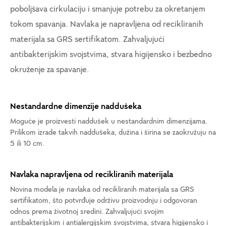
poboljšava cirkulaciju i smanjuje potrebu za okretanjem
tokom spavanja. Navlaka je napravljena od recikliranih
materijala sa GRS sertifikatom. Zahvaljujući
antibakterijskim svojstvima, stvara higijensko i bezbedno
okruženje za spavanje.
Nestandardne dimenzije naddušeka
Moguće je proizvesti naddušek u nestandardnim dimenzijama.
Prilikom izrade takvih naddušeka, dužina i širina se zaokružuju na
5 ili 10 cm.
Navlaka napravljena od recikliranih materijala
Novina modela je navlaka od recikliranih materijala sa GRS
sertifikatom, što potvrđuje održivu proizvodnju i odgovoran
odnos prema životnoj sredini. Zahvaljujući svojim
antibakterijskim i antialergijskim svojstvima, stvara higijensko i