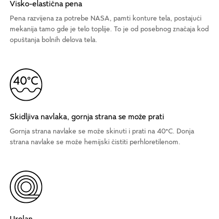
Visko-elastična pena
Pena razvijena za potrebe NASA, pamti konture tela, postajući
mekanija tamo gde je telo toplije. To je od posebnog značaja kod
opuštanja bolnih delova tela.
Skidljiva navlaka, gornja strana se može prati
Gornja strana navlake se može skinuti i prati na 40°C. Donja
strana navlake se može hemijski čistiti perhloretilenom.