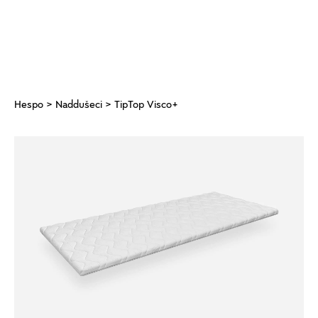
Hespo
>
Naddušeci
> TipTop Visco+