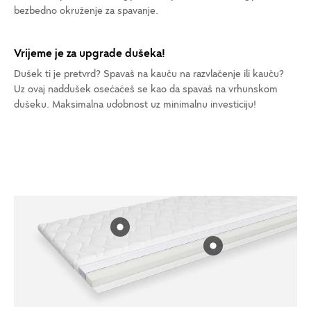
bezbedno okruženje za spavanje.
Vrijeme je za upgrade dušeka!
Dušek ti je pretvrd? Spavaš na kauču na razvlačenje ili kauču?
Uz ovaj naddušek osećaćeš se kao da spavaš na vrhunskom
dušeku. Maksimalna udobnost uz minimalnu investiciju!