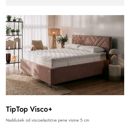
TipTop Visco+
Naddušek od viscoelastične pene visine 5 cm