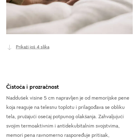
Prikaži još 4 slika
Čistoća i prozračnost
Naddušek visine 5 cm napravljen je od memorijske pene
koja reaguje na telesnu toplotu i prilagođava se obliku
tela, pružajući osećaj potpunog olakšanja. Zahvaljujući
svojim termoaktivnim i antidekubitalnim svojstvima,
memori pena ravnomerno raspoređuje pritisak,